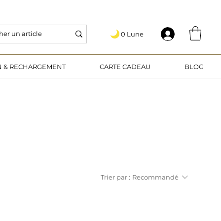
   5€ OFFERTS EN VOUS INSCRIVANT AU PROGRAMME DE FIDÉLITÉ 🎁
0 Lune
.
ON & RECHARGEMENT
CARTE CADEAU
BLOG
Trier par :
Recommandé