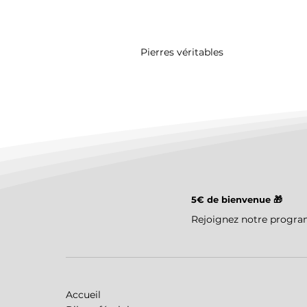
Pierres véritables
5€ de bienvenue 🎁
Rejoignez notre program
Accueil