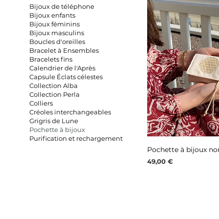
Bijoux de téléphone
Bijoux enfants
Bijoux féminins
Bijoux masculins
Boucles d'oreilles
Bracelet à Ensembles
Bracelets fins
Calendrier de l'Après
Capsule Éclats célestes
Collection Alba
Collection Perla
Colliers
Créoles interchangeables
Grigris de Lune
Pochette à bijoux
Purification et rechargement
Aperç
Pochette à bijoux n
Prix
49,00 €