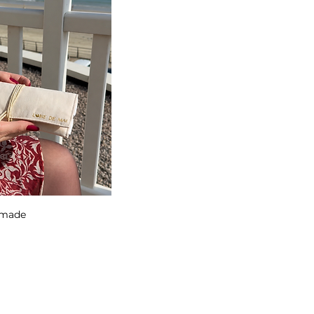
u rapide
omade