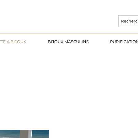
L EST DE 3 SEMAINES 🌙                                                              
TE À BIJOUX
BIJOUX MASCULINS
PURIFICATI