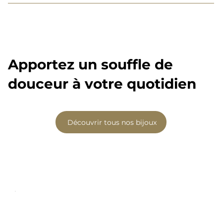
Offrir un bijou en pierres naturelles :
Apportez un souffle de
comment choisir la bonne intention
douceur à votre quotidien
?
Découvrir tous nos bijoux