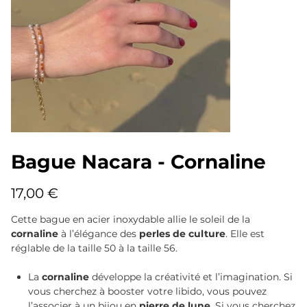
Bague Nacara - Cornaline
Prix
17,00 €
Cette bague en acier inoxydable allie le soleil de la
cornaline
à l’élégance des
perles de culture
. Elle est
réglable de la taille 50 à la taille 56.
La
cornaline
développe la créativité et l’imagination. Si
vous cherchez à booster votre libido, vous pouvez
l’associer à un bijou en
pierre de lune
. Si vous cherchez