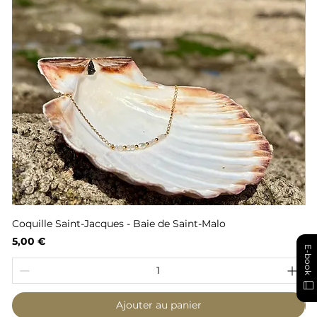
Coquille Saint-Jacques - Baie de Saint-Malo
Fl
Prix
Pr
5,00 €
6,
E-book
Ajouter au panier