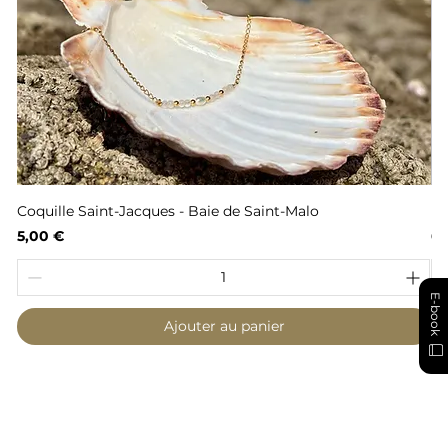
Coquille Saint-Jacques - Baie de Saint-Malo
Fl
Prix
Pr
5,00 €
6,
E-book
Ajouter au panier