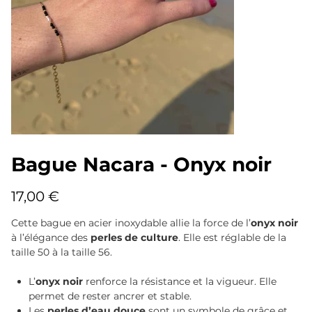
Bague Nacara - Onyx noir
Prix
17,00 €
Cette bague en acier inoxydable allie la force de l’
onyx noir
à l’élégance des
perles de culture
. Elle est réglable de la
taille 50 à la taille 56.
L’
onyx noir
renforce la résistance et la vigueur. Elle
permet de rester ancrer et stable.
Les
perles d’eau douce
sont un symbole de grâce et