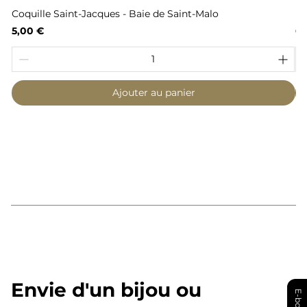
Coquille Saint-Jacques - Baie de Saint-Malo
Fl
Prix
Pr
5,00 €
6,
Ajouter au panier
Envie d'un bijou ou
E-book