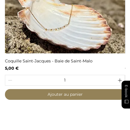
Coquille Saint-Jacques - Baie de Saint-Malo
Fl
Prix
Pr
5,00 €
6,
E-book
Ajouter au panier