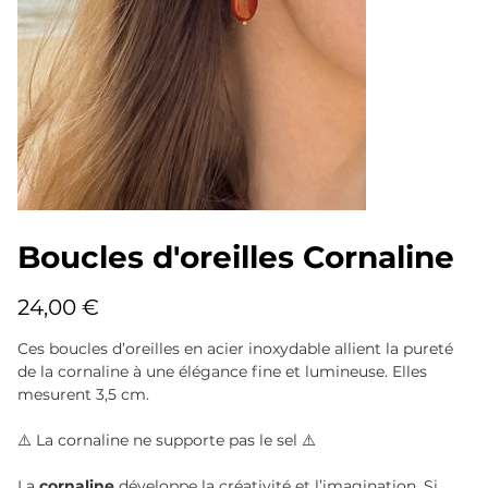
Boucles d'oreilles Cornaline
Prix
24,00 €
Ces boucles d’oreilles en acier inoxydable allient la pureté
de la cornaline à une élégance fine et lumineuse. Elles
mesurent 3,5 cm.
⚠️ La cornaline ne supporte pas le sel ⚠️
La
cornaline
développe la créativité et l’imagination. Si