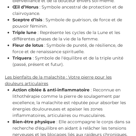
bienveillance et de la douceur envers soi-même.
Œil d’Horus
: Symbole ancestral de protection et de
clairvoyance.
Sceptre d’Isis
: Symbole de guérison, de force et de
pouvoir féminin.
Triple lune
: Représente les cycles de la Lune et les
différentes phases de la vie de la femme.
Fleur de lotus
: Symbole de pureté, de résilience, de
force et de renaissance spirituelle.
Triquera
: Symbole de l'équilibre et de la triple unité
(passé, présent et futur).
Les bienfaits de la malachite : Votre pierre pour les
douleurs articulaires
Action ciblée & anti-inflammatoire
: Reconnue en
lithothérapie comme la pierre de soulagement par
excellence, la malachite est réputée pour absorber les
énergies douloureuses et apaiser les zones
inflammatoires, articulaires ou musculaires.
Bien-être physique
: Elle accompagne le corps dans sa
recherche d'équilibre en aidant à relâcher les tensions
nerveuses et les blocages liés aux raideurs chroniques.