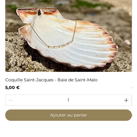
Coquille Saint-Jacques - Baie de Saint-Malo
Fl
Prix
Pr
5,00 €
6,
Ajouter au panier