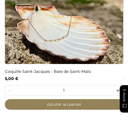
Coquille Saint-Jacques - Baie de Saint-Malo
Fl
Prix
Pr
5,00 €
6,
E-book
Ajouter au panier