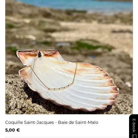
E-book
Coquille Saint-Jacques - Baie de Saint-Malo
Fl
Prix
Pr
5,00 €
6,