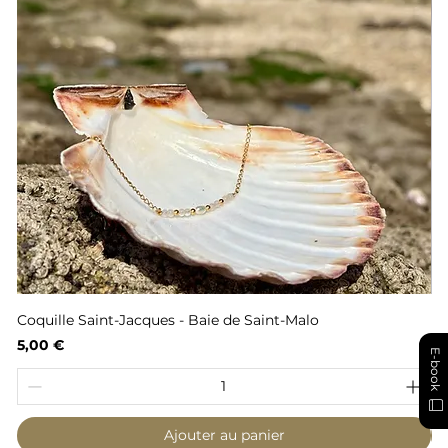
Coquille Saint-Jacques - Baie de Saint-Malo
Fl
Prix
Pr
5,00 €
6,
E-book
Ajouter au panier