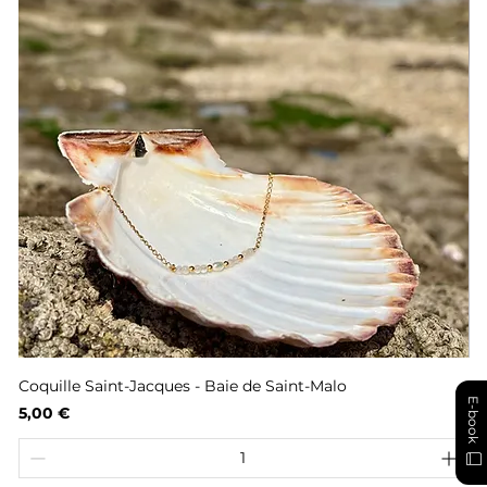
Coquille Saint-Jacques - Baie de Saint-Malo
Fl
E-book
Prix
Pr
5,00 €
6,