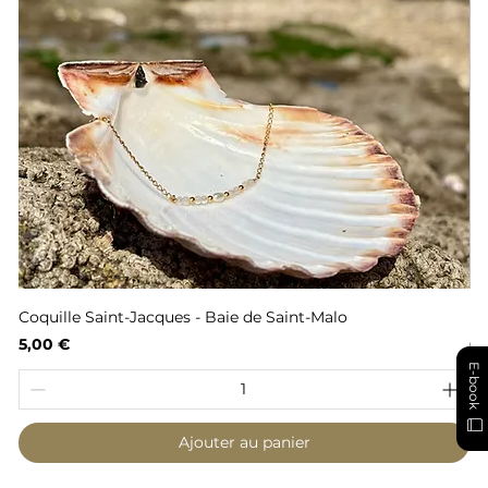
Coquille Saint-Jacques - Baie de Saint-Malo
Fl
Prix
Pr
5,00 €
6,
E-book
Ajouter au panier