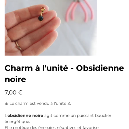
Charm à l'unité - Obsidienne
noire
Prix
7,00 €
⚠️ Le charm est vendu à l'unité ⚠️
L’
obsidienne noire
agit comme un puissant bouclier
énergétique.
Elle protège des énergies négatives et favorise