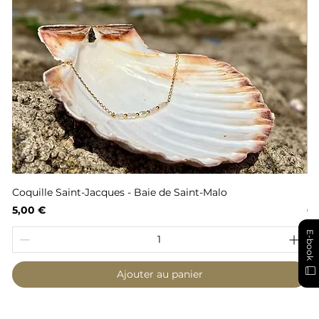
Coquille Saint-Jacques - Baie de Saint-Malo
Fl
Prix
Pr
5,00 €
6,
E-book
Ajouter au panier