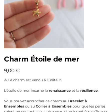
Charm Étoile de mer
Prix
9,00 €
⚠️ Le charm est vendu à l'unité ⚠️
L’étoile de mer incarne la
renaissance
et la
résilience
.
Vous pouvez accrocher ce charm au
Bracelet à
Ensembles
ou au
Collier à Ensembles
pour que les perles
soient en contact avec votre peau et puissent être efficaces