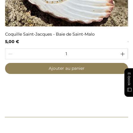
Coquille Saint-Jacques - Baie de Saint-Malo
Fl
Prix
Pr
5,00 €
6,
Ajouter au panier
E-book