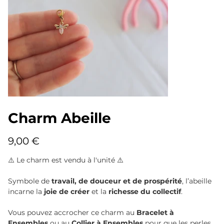
Charm Abeille
Prix
9,00 €
⚠️ Le charm est vendu à l'unité ⚠️
Symbole de
travail, de douceur et de prospérité
, l’abeille
incarne la
joie de créer
et la
richesse du collectif
.
Vous pouvez accrocher ce charm au
Bracelet à
Ensembles
ou au
Collier à Ensembles
pour que les perles