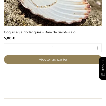
Coquille Saint-Jacques - Baie de Saint-Malo
Fl
Prix
Pr
5,00 €
6,
Ajouter au panier
E-book