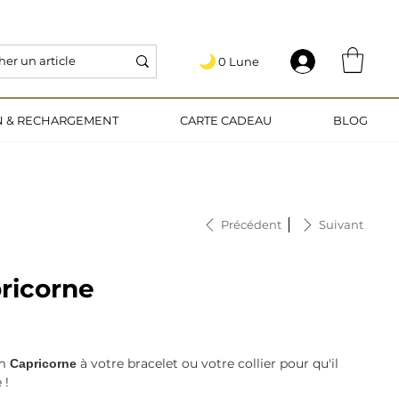
   5€ OFFERTS EN VOUS INSCRIVANT AU PROGRAMME DE FIDÉLITÉ 🎁
0 Lune
.
ON & RECHARGEMENT
CARTE CADEAU
BLOG
Précédent
Suivant
ricorne
rm
à votre bracelet ou votre collier pour qu'il
Capricorne
e !