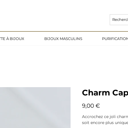
L EST DE 3 SEMAINES 🌙                                                              
TE À BIJOUX
BIJOUX MASCULINS
PURIFICATI
Charm Cap
Prix
9,00 €
Accrochez ce joli cha
soit encore plus uniqu