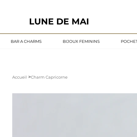
                                                       LE DÉLAI DE CONFECTION ACTUE
LUNE DE MAI
BAR A CHARMS
BIJOUX FEMININS
POCHET
>
Accueil
Charm Capricorne