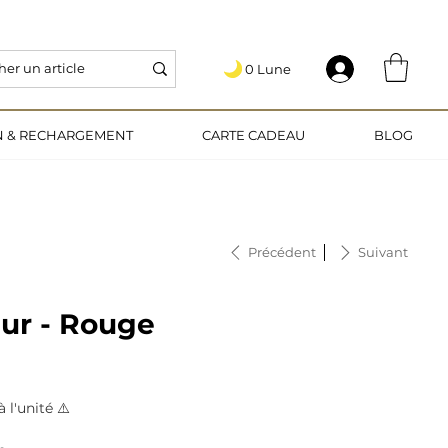
   5€ OFFERTS EN VOUS INSCRIVANT AU PROGRAMME DE FIDÉLITÉ 🎁
0 Lune
.
ON & RECHARGEMENT
CARTE CADEAU
BLOG
Précédent
Suivant
ur - Rouge
 l'unité ⚠️