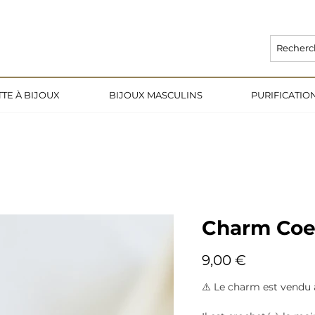
L EST DE 3 SEMAINES 🌙                                                              
TE À BIJOUX
BIJOUX MASCULINS
PURIFICATI
Charm Coe
Prix
9,00 €
⚠️ Le charm est vendu à