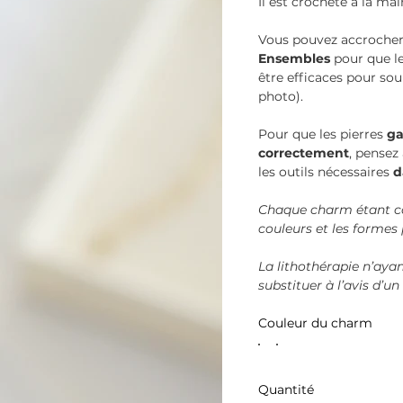
Il est crocheté à la mai
Vous pouvez accroche
Ensembles
pour que le
être efficaces pour so
photo).
Pour que les pierres
ga
correctement
, pensez
les outils nécessaires
d
Chaque charm étant con
couleurs et les formes
La lithothérapie n’ayan
substituer à l’avis d’u
Couleur du charm
Quantité