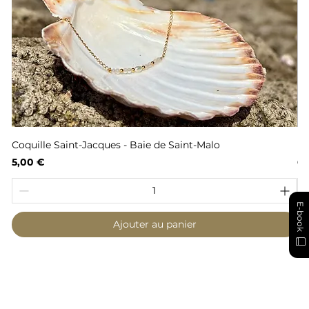
Coquille Saint-Jacques - Baie de Saint-Malo
Fl
Prix
Pr
5,00 €
6,
E-book
Ajouter au panier