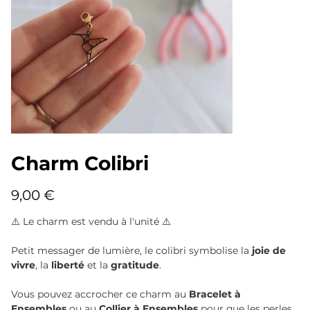
Charm Colibri
Prix
9,00 €
⚠️ Le charm est vendu à l'unité ⚠️
Petit messager de lumière, le colibri symbolise la
joie de
vivre
, la
liberté
et la
gratitude
.
Vous pouvez accrocher ce charm au
Bracelet à
Ensembles
ou au
Collier à Ensembles
pour que les perles