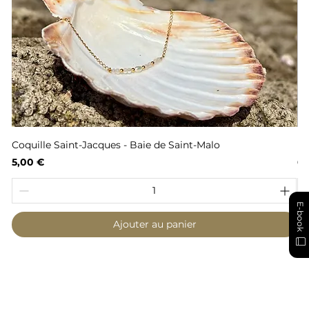
Coquille Saint-Jacques - Baie de Saint-Malo
Fl
Prix
Pr
5,00 €
6,
E-book
Ajouter au panier