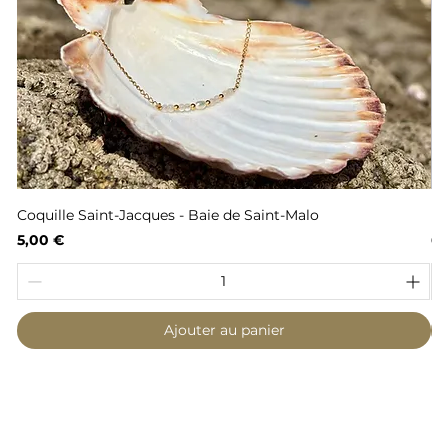
Coquille Saint-Jacques - Baie de Saint-Malo
Fl
Prix
Pr
5,00 €
6,
Ajouter au panier