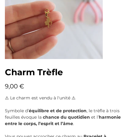
Charm Trèfle
Prix
9,00 €
⚠️ Le charm est vendu à l'unité ⚠️
Symbole d’
équilibre et de protection
, le trèfle à trois
feuilles évoque la
chance du quotidien
et l’
harmonie
entre le corps, l’esprit et l’âme
.
Vous pouvez accrocher ce charm au
Bracelet à