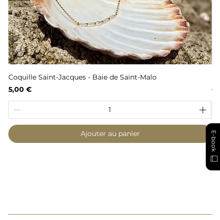
Coquille Saint-Jacques - Baie de Saint-Malo
Fl
Prix
Pr
5,00 €
6,
Ajouter au panier
E-book