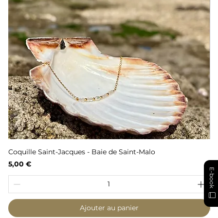
Coquille Saint-Jacques - Baie de Saint-Malo
Fl
Prix
Pr
5,00 €
6,
E-book
Ajouter au panier