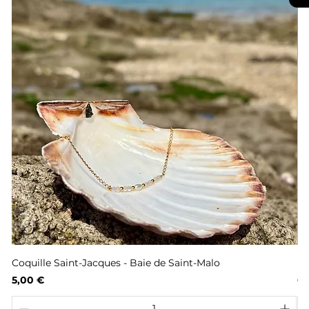
Coquille Saint-Jacques - Baie de Saint-Malo
Fl
Prix
Pr
5,00 €
6,