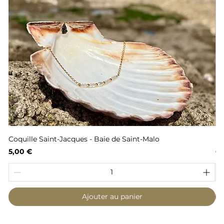
Coquille Saint-Jacques - Baie de Saint-Malo
Fl
Prix
Pr
5,00 €
6,
Ajouter au panier