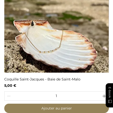
Coquille Saint-Jacques - Baie de Saint-Malo
Fl
Prix
Pr
5,00 €
6,
E-book
Ajouter au panier