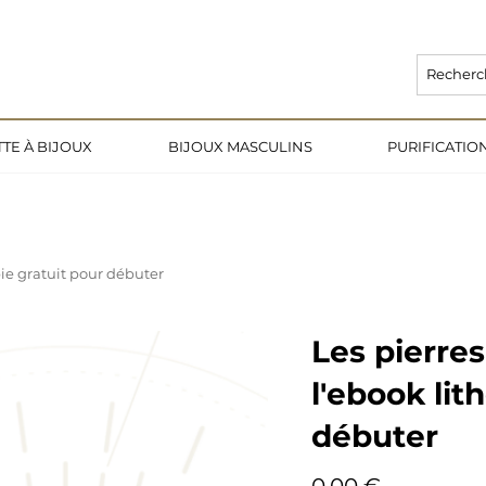
L EST DE 3 SEMAINES 🌙                                                              
TE À BIJOUX
BIJOUX MASCULINS
PURIFICATI
apie gratuit pour débuter
Les pierres
l'ebook lit
débuter
Prix