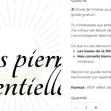
0,00 €
🎁 Envie de t'initier a
guide gratuit !
Tu t'intéresses aux éne
J'ai conçu cet ebook d
t'accompagner dans te
Ce que tu vas découvrir 
Les bases de la li
Mes conseils bienv
minéraux.
Reçois ton guide numé
harmoniser ton quotidi
Format
: PDF offert (
Quantité