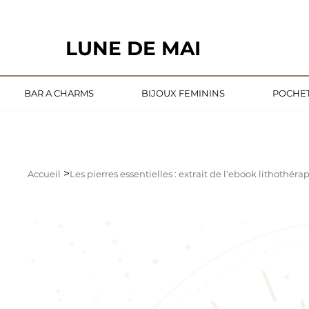
                                                       LE DÉLAI DE CONFECTION ACTUE
LUNE DE MAI
BAR A CHARMS
BIJOUX FEMININS
POCHET
>
Accueil
Les pierres essentielles : extrait de l'ebook lithothér