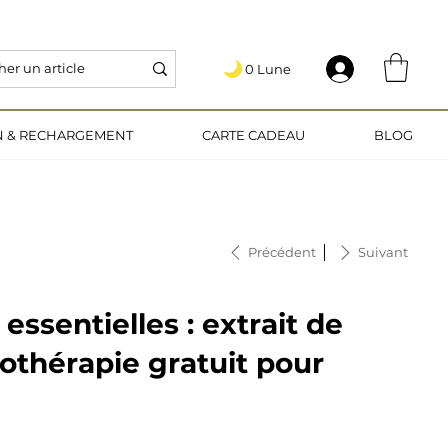
   5€ OFFERTS EN VOUS INSCRIVANT AU PROGRAMME DE FIDÉLITÉ 🎁
0 Lune
.
ON & RECHARGEMENT
CARTE CADEAU
BLOG
Précédent
Suivant
 essentielles : extrait de
hothérapie gratuit pour