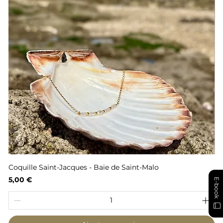
Coquille Saint-Jacques - Baie de Saint-Malo
Fl
Prix
Pr
5,00 €
6,
E-book