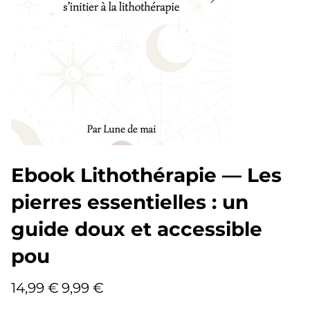
Ebook Lithothérapie — Les
pierres essentielles : un
guide doux et accessible
pou
Prix
Prix
14,99 €
9,99 €
d’origine
promotionnel