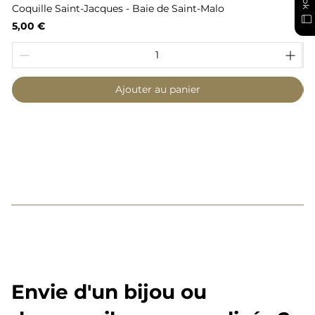
Coquille Saint-Jacques - Baie de Saint-Malo
Fl
Prix
Pr
5,00 €
6,
Ajouter au panier
Envie d'un bijou ou