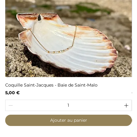
Coquille Saint-Jacques - Baie de Saint-Malo
Fl
Prix
Pr
5,00 €
6,
Ajouter au panier