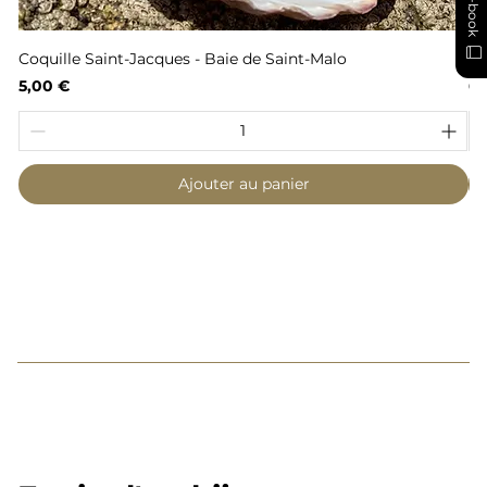
E-book
Coquille Saint-Jacques - Baie de Saint-Malo
Fl
Prix
Pr
5,00 €
6,
Ajouter au panier