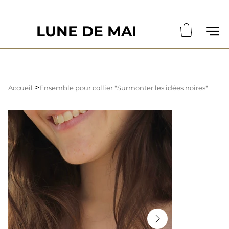
                                                       LE DÉLAI DE CONFECTION ACTUE
LUNE DE MAI
>
Accueil
Ensemble pour collier "Surmonter les idées noires"