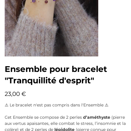
Ensemble pour bracelet
"Tranquillité d'esprit"
Prix
23,00 €
⚠️ Le bracelet n'est pas compris dans l'Ensemble ⚠️
Cet Ensemble se compose de 2 perles
d’améthyste
(pierre
aux vertus apaisantes, elle combat le stress, l’insomnie et la
colère) et de 2 perles de
lépidolite
(pierre connue pour