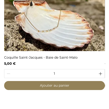
Coquille Saint-Jacques - Baie de Saint-Malo
Fl
Prix
Pr
5,00 €
6,
Ajouter au panier