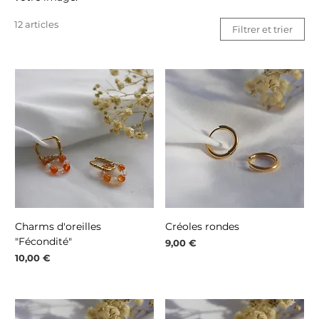
12 articles
Filtrer et trier
Charms d'oreilles
Créoles rondes
"Fécondité"
Prix
9,00 €
Prix
10,00 €